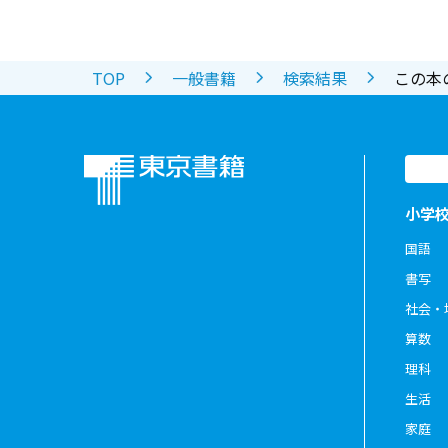
TOP
一般書籍
検索結果
この本
小学
国語
書写
社会・
算数
理科
生活
家庭