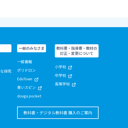
一般のみなさま
教科書・指導書・教材の
訂正・変更について
一般書籍
小学校
ポリドロン
的な探究
中学校
EduTown
高等学校
青いスピン
douga pocket
教科書・デジタル教科書 購入のご案内