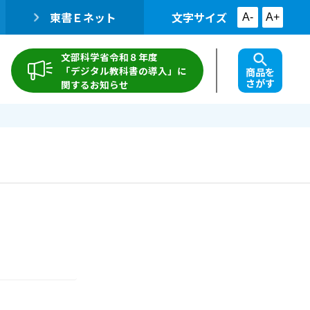
東書Ｅネット
文字サイズ
A-
A+
文部科学省令和８年度
「デジタル教科書の導入」に
商品を
さがす
関するお知らせ