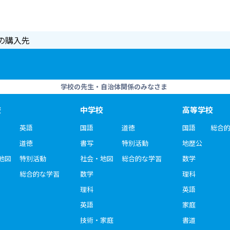
の購入先
学校の先生・自治体関係のみなさま
校
中学校
高等学校
英語
国語
道徳
国語
総合
道徳
書写
特別活動
地歴公
地図
特別活動
社会・地図
総合的な学習
数学
総合的な学習
数学
理科
理科
英語
英語
家庭
技術・家庭
書道