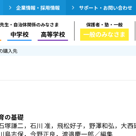
企業情報・採用情報
サポート・お問い合わせ
先生・自治体関係のみなさま
保護者・塾・一般
中学校
高等学校
一般のみなさま
の購入先
育の基礎
石塚謙二，石川 准，飛松好子，野澤和弘，大西
川島志保，今野正良，渡邉慶一郎／編集