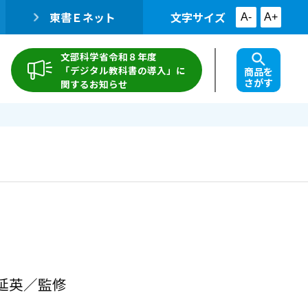
東書Ｅネット
文字サイズ
A-
A+
文部科学省令和８年度
「デジタル教科書の導入」に
商品を
さがす
関するお知らせ
延英／監修