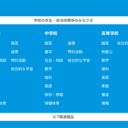
学校の先生・自治体関係のみなさま
校
中学校
高等学校
英語
国語
道徳
国語
総合
道徳
書写
特別活動
地歴公
地図
特別活動
社会・地図
総合的な学習
数学
総合的な学習
数学
理科
理科
英語
英語
家庭
技術・家庭
書道
体育
保健体育
情報
ICT関連商品