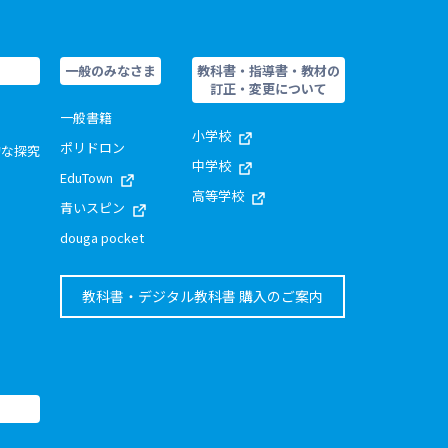
一般のみなさま
教科書・指導書・教材の
訂正・変更について
一般書籍
小学校
ポリドロン
的な探究
中学校
EduTown
高等学校
青いスピン
douga pocket
教科書・デジタル教科書 購入のご案内