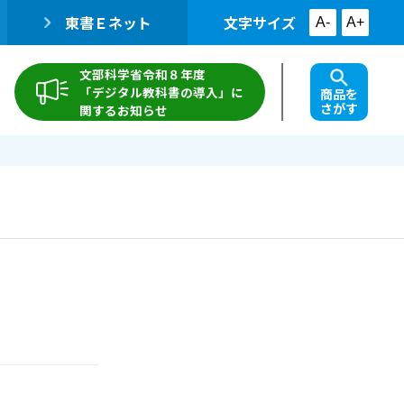
東書Ｅネット
文字サイズ
A-
A+
文部科学省令和８年度
「デジタル教科書の導入」に
商品を
さがす
関するお知らせ