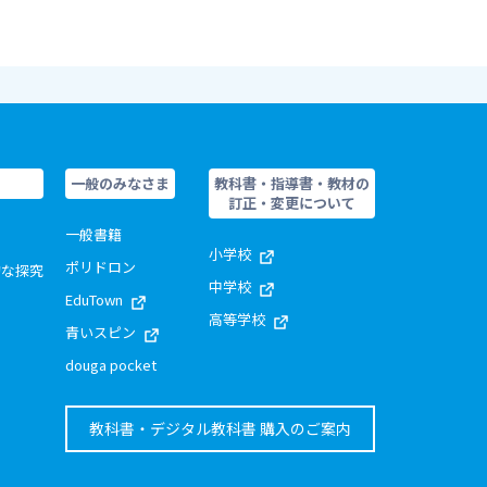
一般のみなさま
教科書・指導書・教材の
訂正・変更について
一般書籍
小学校
ポリドロン
的な探究
中学校
EduTown
高等学校
青いスピン
douga pocket
教科書・デジタル教科書 購入のご案内