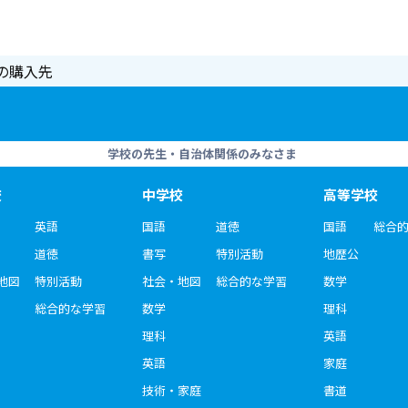
の購入先
学校の先生・自治体関係のみなさま
校
中学校
高等学校
英語
国語
道徳
国語
総合
道徳
書写
特別活動
地歴公
地図
特別活動
社会・地図
総合的な学習
数学
総合的な学習
数学
理科
理科
英語
英語
家庭
技術・家庭
書道