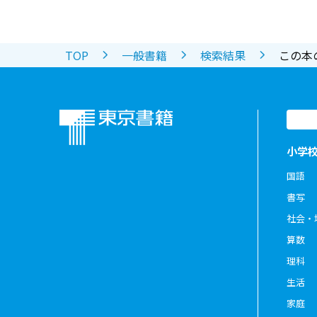
TOP
一般書籍
検索結果
この本
小学
国語
書写
社会・
算数
理科
生活
家庭