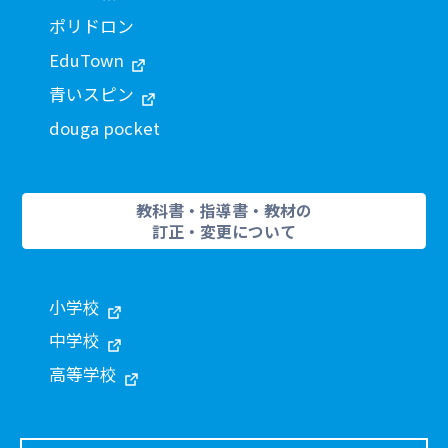
ポリドロン
EduTown
青いスピン
douga pocket
教科書・指導書・教材の
訂正・変更について
小学校
中学校
高等学校