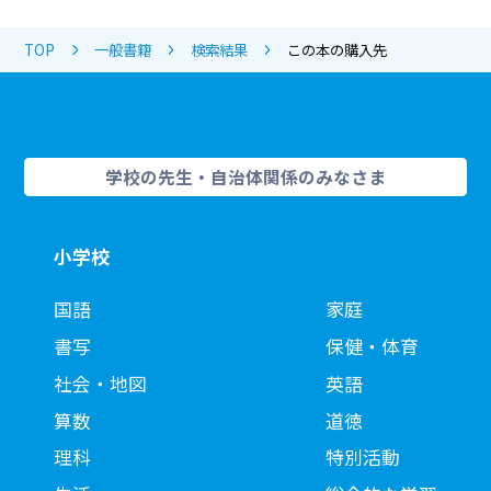
TOP
一般書籍
検索結果
この本の購入先
学校の先生・自治体関係のみなさま
小学校
国語
家庭
書写
保健・体育
社会・地図
英語
算数
道徳
理科
特別活動