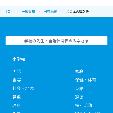
TOP
一般書籍
検索結果
この本の購入先
学校の先生・自治体関係のみなさま
小学校
国語
家庭
書写
保健・体育
社会・地図
英語
算数
道徳
理科
特別活動