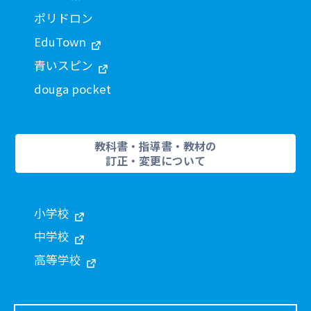
ポリドロン
EduTown
青いスピン
douga pocket
教科書・指導書・教材の
訂正・変更について
小学校
中学校
高等学校