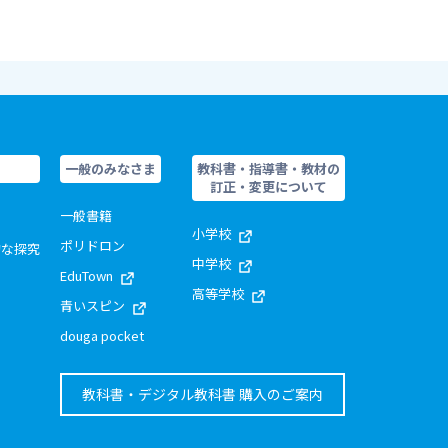
一般のみなさま
教科書・指導書・教材の
訂正・変更について
一般書籍
小学校
ポリドロン
的な探究
中学校
EduTown
高等学校
青いスピン
douga pocket
教科書・デジタル教科書 購入のご案内