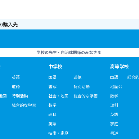
の購入先
学校の先生・自治体関係のみなさま
校
中学校
高等学校
英語
国語
道徳
国語
総合
道徳
書写
特別活動
地歴公
地図
特別活動
社会・地図
総合的な学習
数学
総合的な学習
数学
理科
理科
英語
英語
家庭
技術・家庭
書道