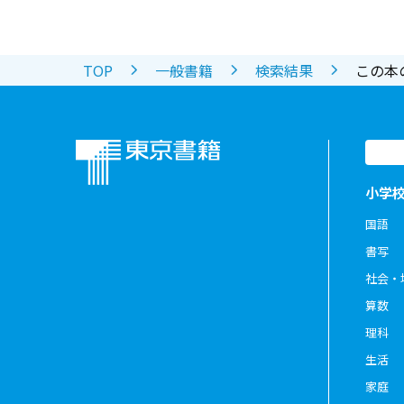
TOP
一般書籍
検索結果
この本
小学
国語
書写
社会・
算数
理科
生活
家庭