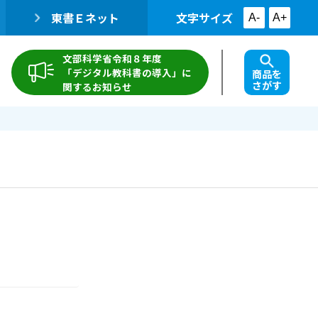
東書Ｅネット
文字サイズ
A-
A+
文部科学省令和８年度
「デジタル教科書の導入」に
商品を
さがす
関するお知らせ