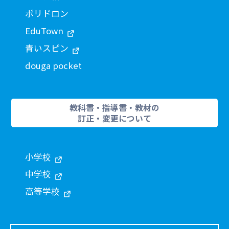
ポリドロン
EduTown
青いスピン
douga pocket
教科書・指導書・教材の
訂正・変更について
小学校
中学校
高等学校