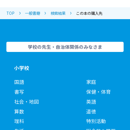
TOP
一般書籍
検索結果
この本の購入先
学校の先生・自治体関係のみなさま
小学校
国語
家庭
書写
保健・体育
社会・地図
英語
算数
道徳
理科
特別活動