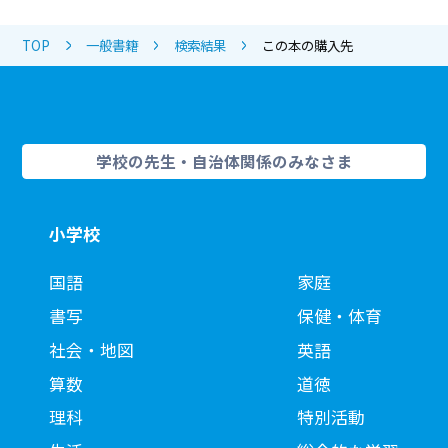
TOP
一般書籍
検索結果
この本の購入先
学校の先生・自治体関係のみなさま
小学校
国語
家庭
書写
保健・体育
社会・地図
英語
算数
道徳
理科
特別活動