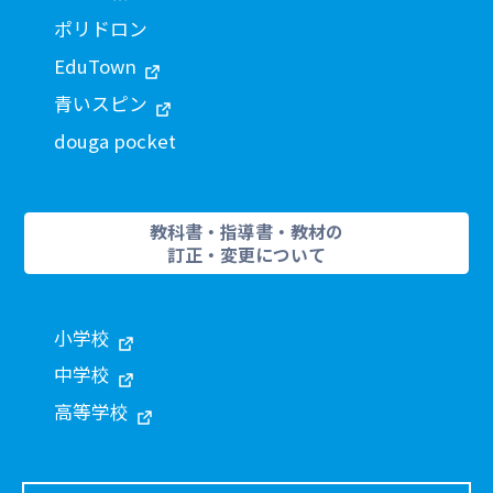
ポリドロン
EduTown
青いスピン
douga pocket
教科書・指導書・教材の
訂正・変更について
小学校
中学校
高等学校