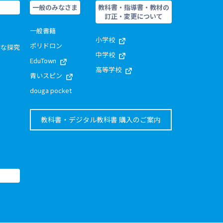
一般のみなさま
教科書・指導書・教材の
訂正・変更について
一般書籍
小学校
ポリドロン
的な探究
中学校
EduTown
高等学校
青いスピン
douga pocket
教科書・デジタル教科書 購入のご案内