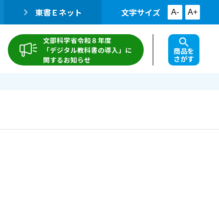
東書Ｅネット
文字サイズ
A-
A+
文部科学省令和８年度
「デジタル教科書の導入」に
商品を
さがす
関するお知らせ