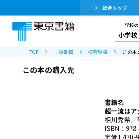
総合トップ
学校の
小学校
TOP
一般書籍
検索結果
この本
この本の購入先
書籍名
超一流はア
相川秀希／
ISBN：978-4
定価1,430