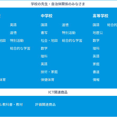
学校の先生・自治体関係のみなさま
校
中学校
高等学校
英語
国語
道徳
国語
総合
道徳
書写
特別活動
地歴公
地図
特別活動
社会・地図
総合的な学習
数学
総合的な学習
数学
理科
理科
英語
英語
家庭
技術・家庭
書道
体育
保健体育
情報
ICT関連商品
ル教科書・教材
評価関連商品