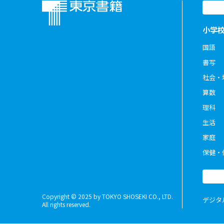
小学
国語
書写
社会・
算数
理科
生活
家庭
保健・
Copyright © 2025 by TOKYO SHOSEKI CO., LTD.
デジタ
All rights reserved.