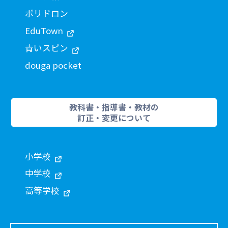
ポリドロン
EduTown
青いスピン
douga pocket
教科書・指導書・教材の
訂正・変更について
小学校
中学校
高等学校