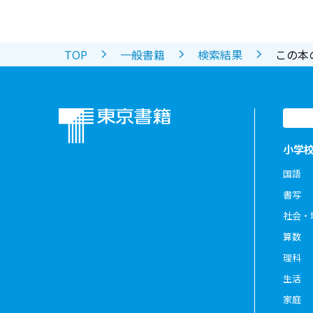
TOP
一般書籍
検索結果
この本
小学
国語
書写
社会・
算数
理科
生活
家庭