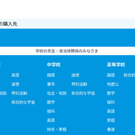
の購入先
学校の先生・自治体関係のみなさま
校
中学校
高等学校
英語
国語
道徳
国語
総合
道徳
書写
特別活動
地歴公
地図
特別活動
社会・地図
総合的な学習
数学
総合的な学習
数学
理科
理科
英語
英語
家庭
技術・家庭
書道