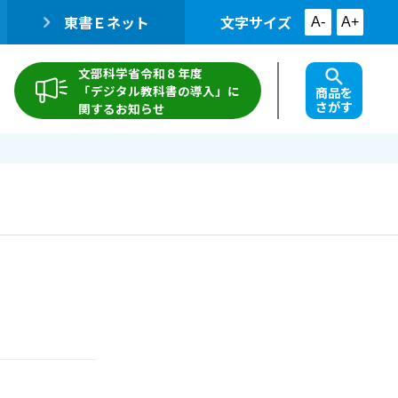
東書Ｅネット
文字サイズ
A-
A+
文部科学省令和８年度
「デジタル教科書の導入」に
商品を
さがす
関するお知らせ