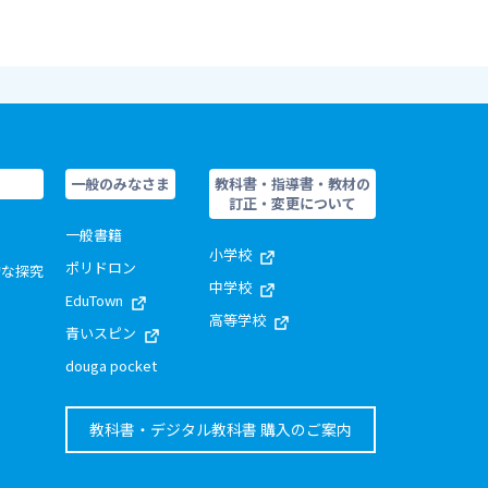
一般のみなさま
教科書・指導書・教材の
訂正・変更について
一般書籍
小学校
ポリドロン
的な探究
中学校
EduTown
高等学校
青いスピン
douga pocket
教科書・デジタル教科書 購入のご案内