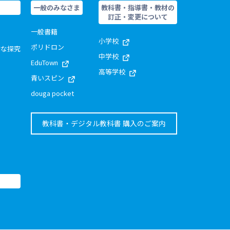
一般のみなさま
教科書・指導書・教材の
訂正・変更について
一般書籍
小学校
ポリドロン
的な探究
中学校
EduTown
高等学校
青いスピン
douga pocket
教科書・デジタル教科書 購入のご案内