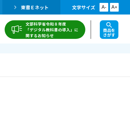
東書Ｅネット
文字サイズ
A-
A+
文部科学省令和８年度
「デジタル教科書の導入」に
商品を
さがす
関するお知らせ