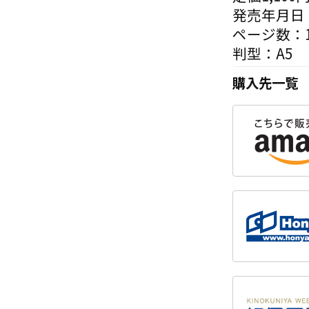
発売年月日：
ページ数：1
判型：A5
購入先一覧