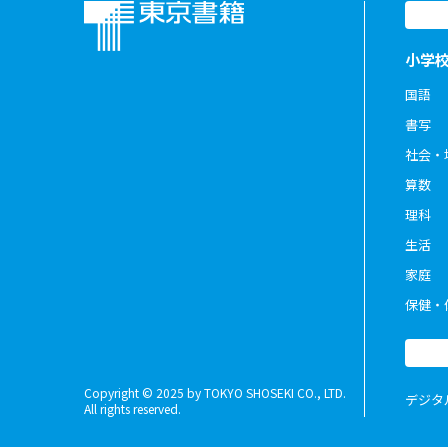
小学
国語
書写
社会・
算数
理科
生活
家庭
保健・
Copyright © 2025 by TOKYO SHOSEKI CO., LTD.
デジタ
All rights reserved.