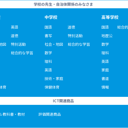
学校の先生・自治体関係のみなさま
校
中学校
高等学校
英語
国語
道徳
国語
総合
道徳
書写
特別活動
地歴公
地図
特別活動
社会・地図
総合的な学習
数学
総合的な学習
数学
理科
理科
英語
英語
家庭
技術・家庭
書道
体育
保健体育
情報
ICT関連商品
ル教科書・教材
評価関連商品