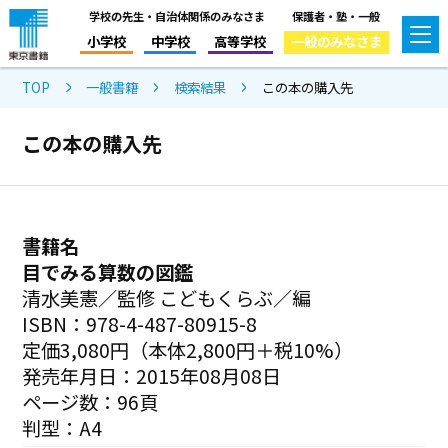
学校の先生・自治体関係のみなさま
保護者・塾・一般
小学校
中学校
高等学校
一般のみなさま
TOP
一般書籍
検索結果
この本の購入先
この本の購入先
書籍名
目でみる算数の図鑑
清水美憲／監修 こどもくらぶ／編
ISBN：978-4-487-80915-8
定価3,080円（本体2,800円＋税10%）
発売年月日：2015年08月08日
ページ数：96頁
判型：A4