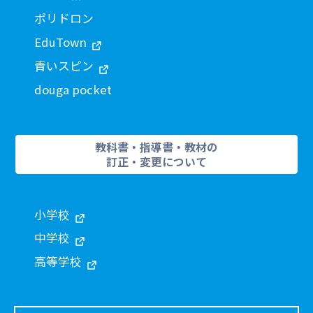
ポリドロン
EduTown
青いスピン
douga pocket
教科書・指導書・教材の
訂正・変更について
小学校
中学校
高等学校