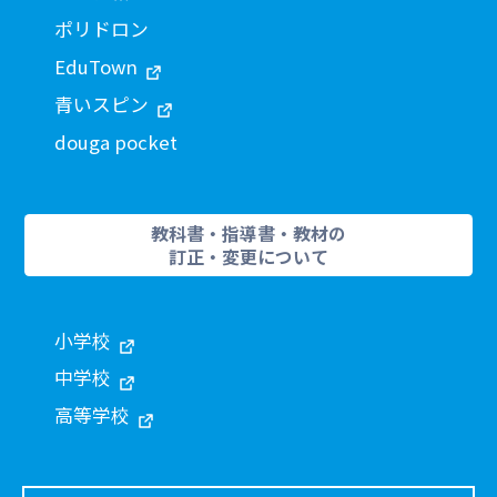
ポリドロン
EduTown
青いスピン
douga pocket
教科書・指導書・教材の
訂正・変更について
小学校
中学校
高等学校