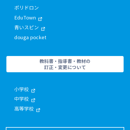
ポリドロン
EduTown
青いスピン
douga pocket
教科書・指導書・教材の
訂正・変更について
小学校
中学校
高等学校