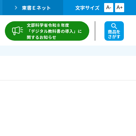
東書Ｅネット
文字サイズ
A-
A+
文部科学省令和８年度
「デジタル教科書の導入」に
商品を
さがす
関するお知らせ