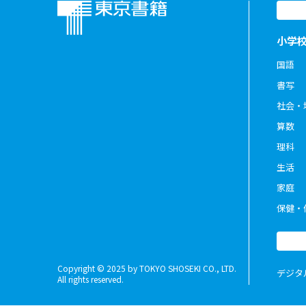
小学
国語
書写
社会・
算数
理科
生活
家庭
保健・
Copyright © 2025 by TOKYO SHOSEKI CO., LTD.
デジタ
All rights reserved.