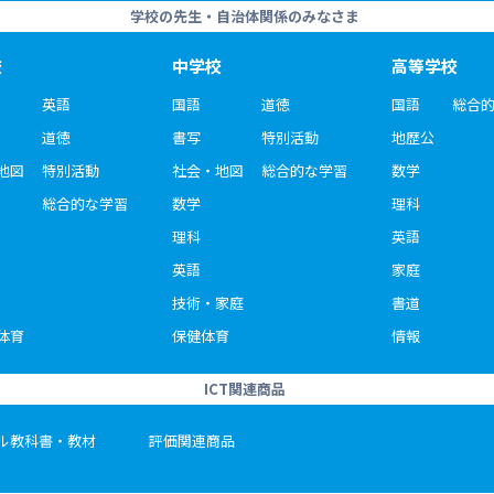
学校の先生・自治体関係のみなさま
校
中学校
高等学校
英語
国語
道徳
国語
総合
道徳
書写
特別活動
地歴公
地図
特別活動
社会・地図
総合的な学習
数学
総合的な学習
数学
理科
理科
英語
英語
家庭
技術・家庭
書道
体育
保健体育
情報
ICT関連商品
ル教科書・教材
評価関連商品