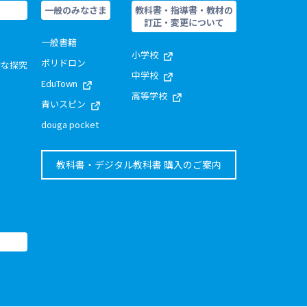
一般のみなさま
教科書・指導書・教材の
訂正・変更について
一般書籍
小学校
ポリドロン
的な探究
中学校
EduTown
高等学校
青いスピン
douga pocket
教科書・デジタル教科書 購入のご案内