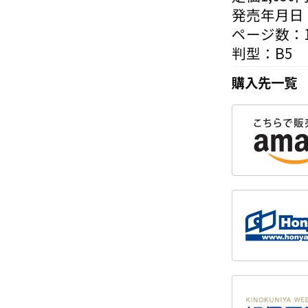
発売年月日：
ページ数：1
判型：B5
購入先一覧