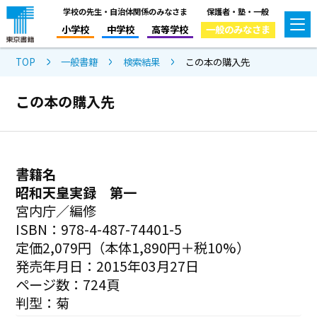
学校の先生・自治体関係のみなさま
保護者・塾・一般
小学校
中学校
高等学校
一般のみなさま
TOP
一般書籍
検索結果
この本の購入先
この本の購入先
書籍名
昭和天皇実録 第一
宮内庁／編修
ISBN：978-4-487-74401-5
定価2,079円（本体1,890円＋税10%）
発売年月日：2015年03月27日
ページ数：724頁
判型：菊