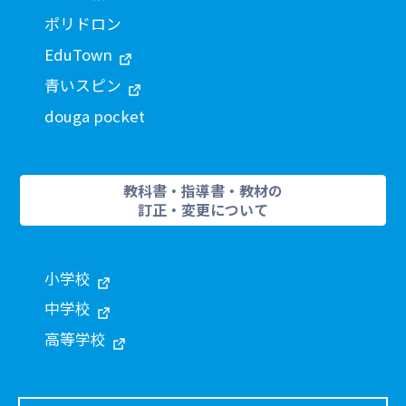
ポリドロン
EduTown
青いスピン
douga pocket
教科書・指導書・教材の
訂正・変更について
小学校
中学校
高等学校