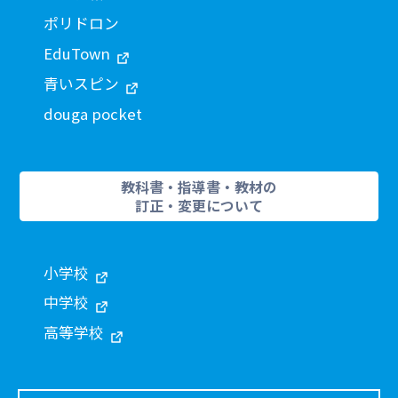
ポリドロン
EduTown
青いスピン
douga pocket
教科書・指導書・教材の
訂正・変更について
小学校
中学校
高等学校