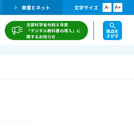
東書Ｅネット
文字サイズ
A-
A+
文部科学省令和８年度
「デジタル教科書の導入」に
商品を
さがす
関するお知らせ