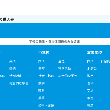
の購入先
学校の先生・自治体関係のみなさま
校
中学校
高等学校
英語
国語
道徳
国語
総合
道徳
書写
特別活動
地歴公
地図
特別活動
社会・地図
総合的な学習
数学
総合的な学習
数学
理科
理科
英語
英語
家庭
技術・家庭
書道