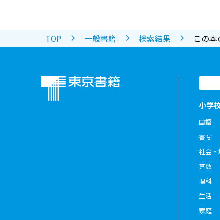
TOP
一般書籍
検索結果
この本
小学
国語
書写
社会・
算数
理科
生活
家庭