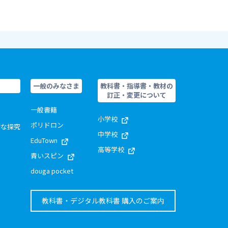
一般のみなさま
教科書・指導書・教材の
訂正・変更について
一般書籍
小学校
ポリドロン
的な探究
中学校
EduTown
高等学校
青いスピン
douga pocket
教科書・デジタル教科書 購入のご案内