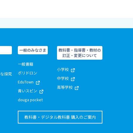
一般のみなさま
教科書・指導書・教材の
訂正・変更について
一般書籍
小学校
ポリドロン
的な探究
中学校
EduTown
高等学校
青いスピン
douga pocket
教科書・デジタル教科書 購入のご案内