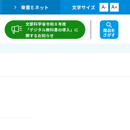
東書Ｅネット
文字サイズ
A-
A+
文部科学省令和８年度
「デジタル教科書の導入」に
商品を
さがす
関するお知らせ