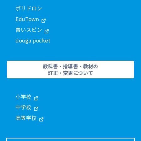
ポリドロン
EduTown
青いスピン
douga pocket
教科書・指導書・教材の
訂正・変更について
小学校
中学校
高等学校