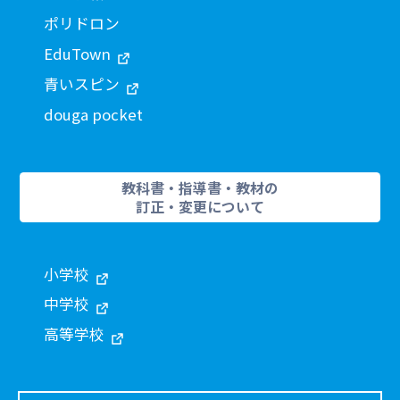
ポリドロン
EduTown
青いスピン
douga pocket
教科書・指導書・教材の
訂正・変更について
小学校
中学校
高等学校