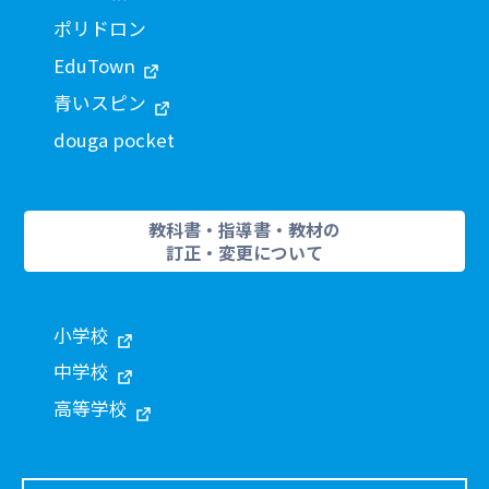
ポリドロン
EduTown
青いスピン
douga pocket
教科書・指導書・教材の
訂正・変更について
小学校
中学校
高等学校