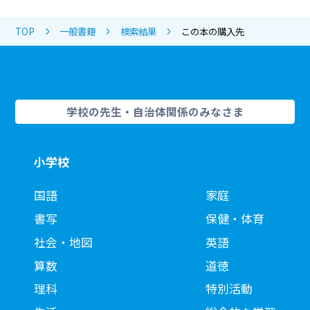
TOP
一般書籍
検索結果
この本の購入先
学校の先生・自治体関係のみなさま
小学校
国語
家庭
書写
保健・体育
社会・地図
英語
算数
道徳
理科
特別活動