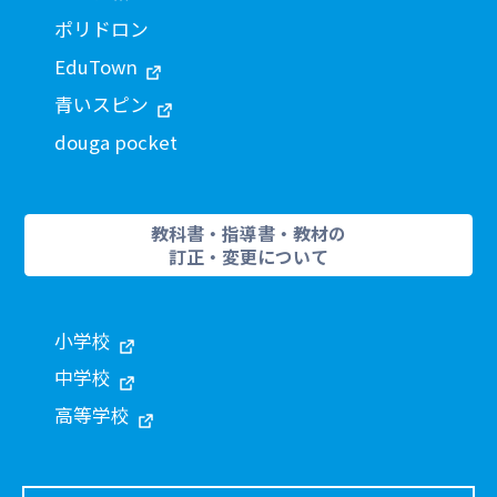
ポリドロン
EduTown
青いスピン
douga pocket
教科書・指導書・教材の
訂正・変更について
小学校
中学校
高等学校