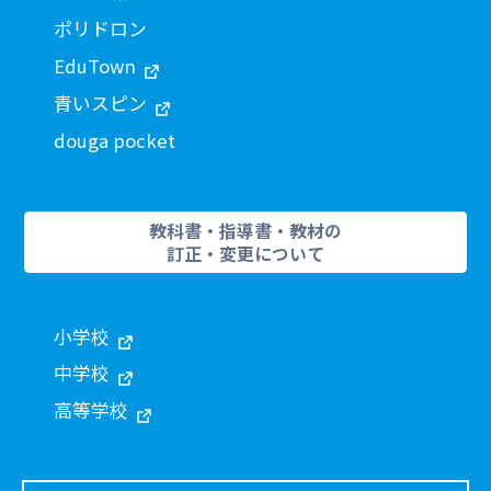
ポリドロン
EduTown
青いスピン
douga pocket
教科書・指導書・教材の
訂正・変更について
小学校
中学校
高等学校