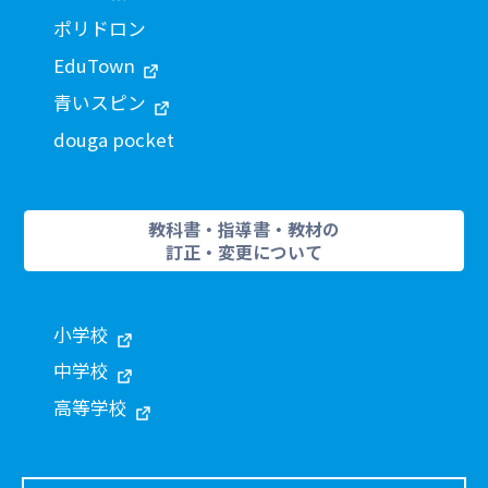
ポリドロン
EduTown
青いスピン
douga pocket
教科書・指導書・教材の
訂正・変更について
小学校
中学校
高等学校