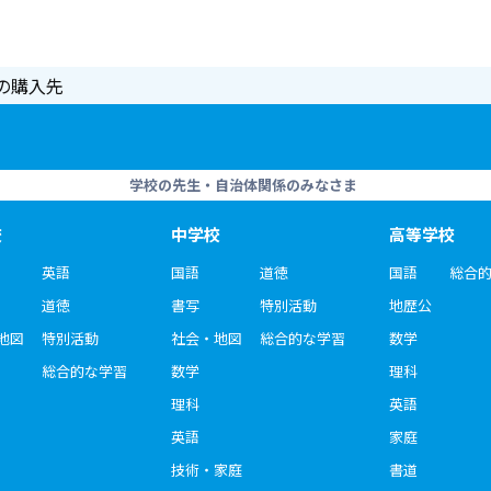
の購入先
学校の先生・自治体関係のみなさま
校
中学校
高等学校
英語
国語
道徳
国語
総合
道徳
書写
特別活動
地歴公
地図
特別活動
社会・地図
総合的な学習
数学
総合的な学習
数学
理科
理科
英語
英語
家庭
技術・家庭
書道