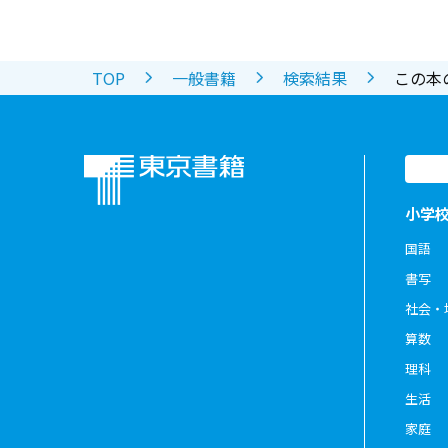
TOP
一般書籍
検索結果
この本
小学
国語
書写
社会・
算数
理科
生活
家庭