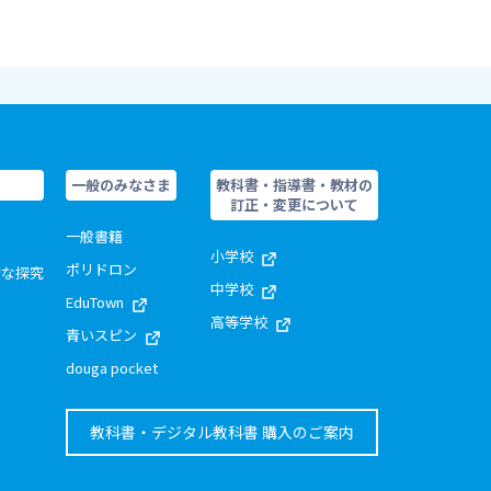
一般のみなさま
教科書・指導書・教材の
訂正・変更について
一般書籍
小学校
ポリドロン
的な探究
中学校
EduTown
高等学校
青いスピン
douga pocket
教科書・デジタル教科書 購入のご案内