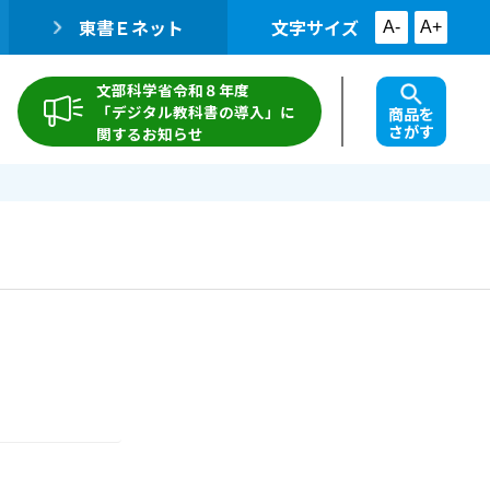
東書Ｅネット
文字サイズ
A-
A+
文部科学省令和８年度
「デジタル教科書の導入」に
商品を
さがす
関するお知らせ