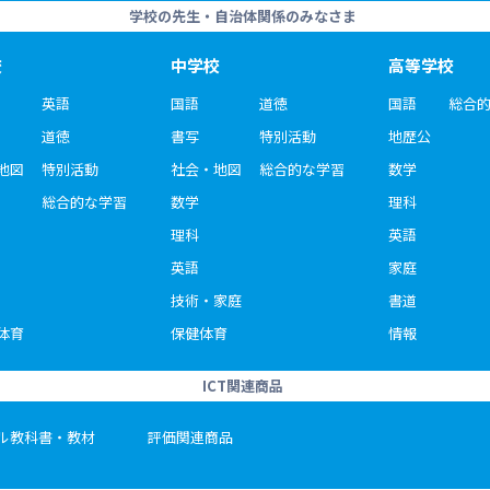
学校の先生・自治体関係のみなさま
校
中学校
高等学校
英語
国語
道徳
国語
総合
道徳
書写
特別活動
地歴公
地図
特別活動
社会・地図
総合的な学習
数学
総合的な学習
数学
理科
理科
英語
英語
家庭
技術・家庭
書道
体育
保健体育
情報
ICT関連商品
ル教科書・教材
評価関連商品