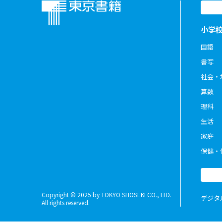
小学
国語
書写
社会・
算数
理科
生活
家庭
保健・
Copyright © 2025 by TOKYO SHOSEKI CO., LTD.
デジタ
All rights reserved.