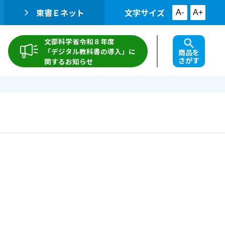
東書Ｅネット
文字サイズ
A-
A+
文部科学省令和８年度
「デジタル教科書の導入」に
商品を
さがす
関するお知らせ