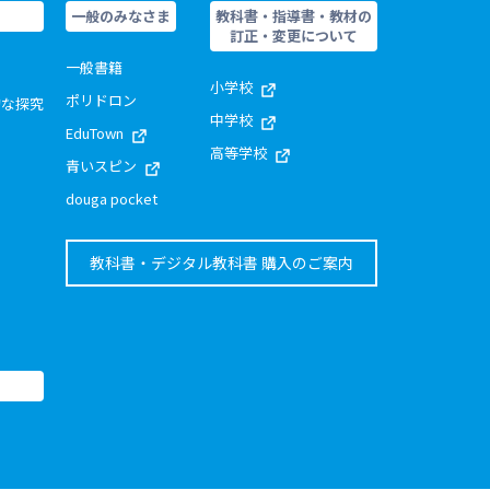
一般のみなさま
教科書・指導書・教材の
訂正・変更について
一般書籍
小学校
ポリドロン
的な探究
中学校
EduTown
高等学校
青いスピン
douga pocket
教科書・デジタル教科書 購入のご案内