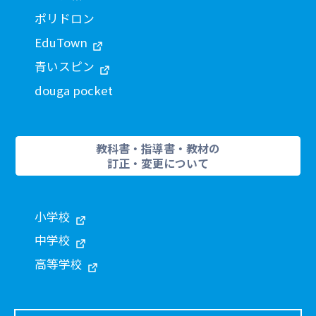
ポリドロン
EduTown
青いスピン
douga pocket
教科書・指導書・教材の
訂正・変更について
小学校
中学校
高等学校