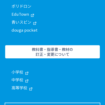
ポリドロン
EduTown
青いスピン
douga pocket
教科書・指導書・教材の
訂正・変更について
小学校
中学校
高等学校