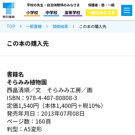
学校の先生・自治体関係のみなさま
保護者・塾・一般
小学校
中学校
高等学校
一般のみなさま
TOP
一般書籍
検索結果
この本の購入先
この本の購入先
書籍名
そらみみ植物園
西畠清順／文 そらみみ工房／画
ISBN：978-4-487-80808-3
定価1,540円（本体1,400円＋税10%）
発売年月日：2013年07月08日
ページ数：160頁
判型：A5変形