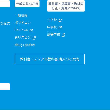
一般のみなさま
教科書・指導書・教材の
訂正・変更について
一般書籍
小学校
ポリドロン
的な探究
中学校
EduTown
高等学校
青いスピン
douga pocket
教科書・デジタル教科書 購入のご案内