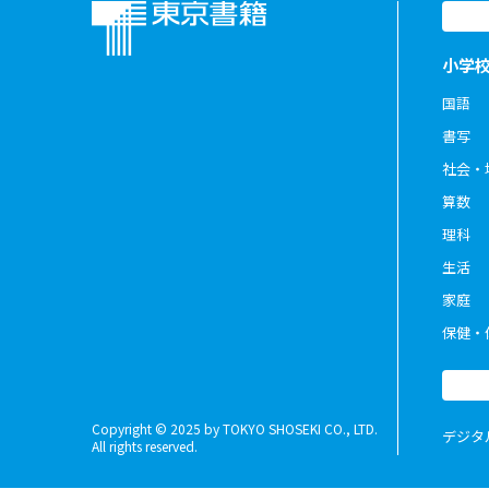
小学
国語
書写
社会・
算数
理科
生活
家庭
保健・
Copyright © 2025 by TOKYO SHOSEKI CO., LTD.
デジタ
All rights reserved.