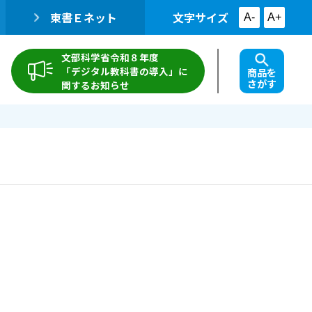
東書Ｅネット
文字サイズ
A-
A+
文部科学省令和８年度
「デジタル教科書の導入」に
商品を
さがす
関するお知らせ