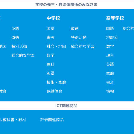
学校の先生・自治体関係のみなさま
校
中学校
高等学校
英語
国語
道徳
国語
総合
道徳
書写
特別活動
地歴公
地図
特別活動
社会・地図
総合的な学習
数学
総合的な学習
数学
理科
理科
英語
英語
家庭
技術・家庭
書道
体育
保健体育
情報
ICT関連商品
ル教科書・教材
評価関連商品