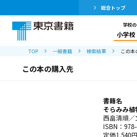
総合トップ
学校の
小学校
TOP
一般書籍
検索結果
この本
この本の購入先
書籍名
そらみみ植
西畠清順／
ISBN：978-4
定価1,540